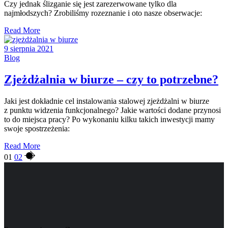
Czy jednak ślizganie się jest zarezerwowane tylko dla
najmłodszych? Zrobiliśmy rozeznanie i oto nasze obserwacje:
Read More
9 sierpnia 2021
Blog
Zjeżdżalnia w biurze – czy to potrzebne?
Jaki jest dokładnie cel instalowania stalowej zjeżdżalni w biurze
z punktu widzenia funkcjonalnego? Jakie wartości dodane przynosi
to do miejsca pracy? Po wykonaniu kilku takich inwestycji mamy
swoje spostrzeżenia:
Read More
Stronicowanie
01
02
wpisów