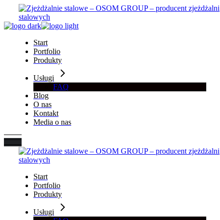
Skip
to
the
content
Start
Portfolio
Produkty
Usługi
FAQ
Blog
O nas
Kontakt
Media o nas
Start
Portfolio
Produkty
Usługi