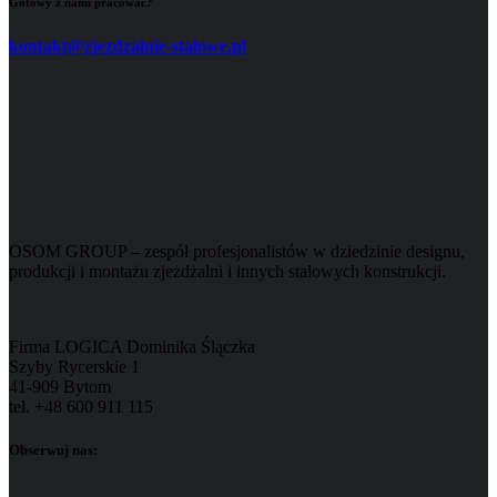
Gotowy z nami pracować?
kontakt@zjezdzalnie-stalowe.pl
OSOM GROUP – zespół profesjonalistów w dziedzinie designu,
produkcji i montażu zjeżdżalni i innych stalowych konstrukcji.
Firma LOGICA Dominika Ślączka
Szyby Rycerskie 1
41-909 Bytom
tel. +48 600 911 115
Obserwuj nas: